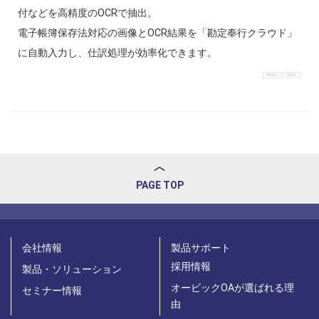
付などを高精度のOCRで抽出。
電子帳簿保存法対応の画像とOCR結果を「勘定奉行クラウド」
に自動入力し、仕訳処理が効率化できます。
W-003
O-001
PAGE TOP
会社情報
製品サポート
採用情報
製品・ソリューション
オービックOAが選ばれる理
セミナー情報
由