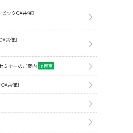
ービックOA共催】
OA共催】
セミナーのご案内
in東京
OA共催】