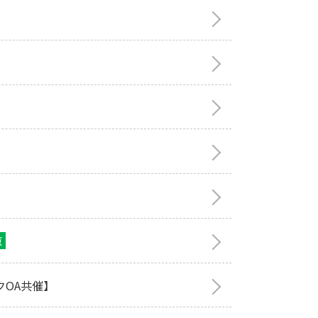
京
クOA共催】