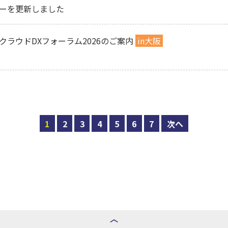
ーを更新しました
クラウドDXフォーラム2026のご案内
in大阪
1
2
3
4
5
6
7
次へ