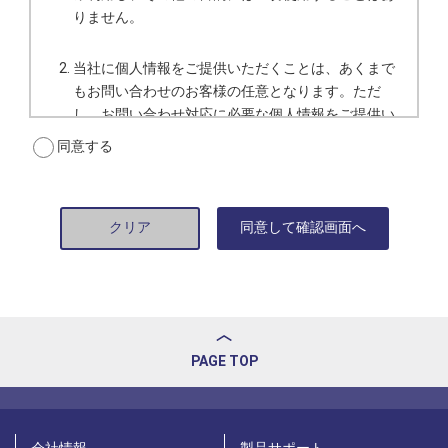
りません。
当社に個人情報をご提供いただくことは、あくまで
もお問い合わせのお客様の任意となります。ただ
し、お問い合わせ対応に必要な個人情報をご提供い
ただけない場合、またはご提供いただいた個人情報
同意する
に不備があった場合は、その後のお問い合わせ対応
ができないことがあります。
個人情報は、お問い合わせ対応の担当者以外の者が
取り扱うことはありません。管理責任者のもとで、
漏えい・紛失・改ざん・不正アクセス・不正使用な
どのないよう、適切な安全対策を講じます。
当社はお問い合わせのお客様の個人情報を、上記1の
PAGE TOP
利用目的の達成に必要な範囲内で、外部委託先に提
供する場合があります。その場合、当社は個人情報
保護体制が整備された外部委託先を選定するととも
に個人情報保護に関する契約を締結する等必要かつ