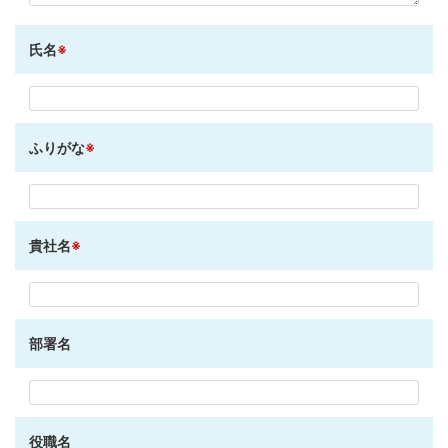
氏名
※
ふりがな
※
貴社名
※
部署名
役職名