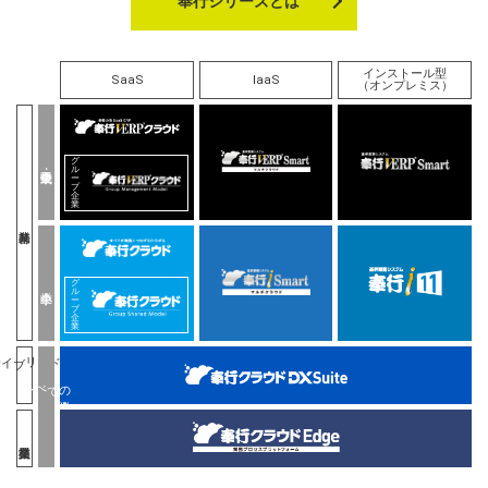
奉行シリーズとは
インストール型
SaaS
IaaS
（オンプレミス）
グ
ル
ー
プ
企
業
グ
ル
ー
プ
企
業
ハイブリッド
すべての
すべての
企業
企業