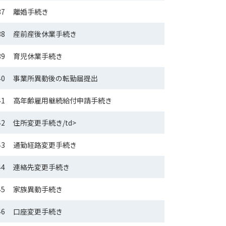
37
離婚手続き
38
産前産後休業手続き
39
育児休業手続き
40
事業所異動後の転勤届提出
41
高年齢雇用継続給付申請手続き
42
住所変更手続き/td>
43
通勤経路変更手続き
44
連絡先変更手続き
45
家族異動手続き
46
口座変更手続き