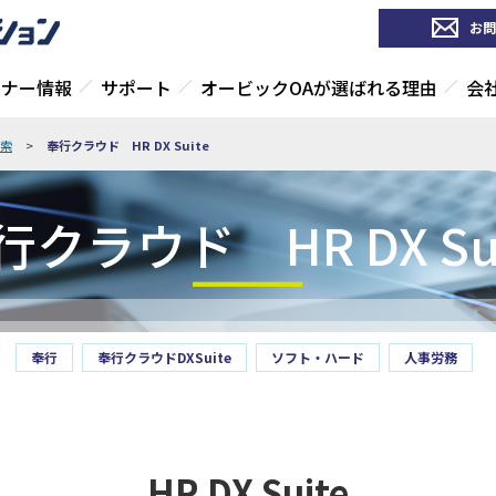
お問
ミナー情報
サポート
オービックOAが選ばれる理由
会
索
>
奉行クラウド HR DX Suite
行クラウド HR DX Sui
奉行
奉行クラウドDXSuite
ソフト・ハード
人事労務
HR DX Suite