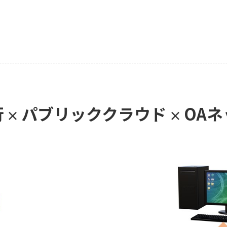
行
パブリッククラウド
OA
×
×