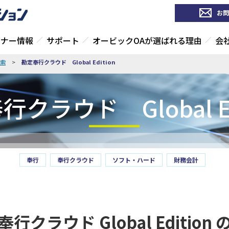
お問
ミナー情報
サポート
オービックOAが選ばれる理由
会
索
>
勘定奉行クラウド Global Edition
クラウド Global Ed
奉行
奉行クラウド
ソフト・ハード
財務会計
行クラウド Global Edition