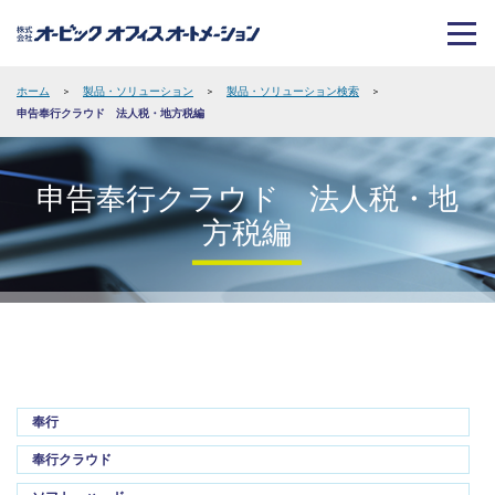
ホーム
>
製品・ソリューション
>
製品・ソリューション検索
>
申告奉行クラウド 法人税・地方税編
申告奉行クラウド 法人税・地
方税編
奉行
奉行クラウド