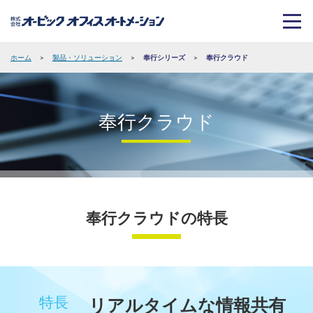
ホーム
>
製品・ソリューション
>
奉行シリーズ
>
奉行クラウド
奉行クラウド
奉行クラウドの特長
特長
リアルタイムな情報共有